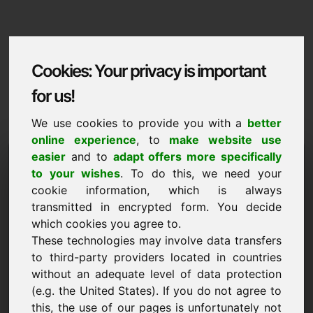
Cookies: Your privacy is important
for us!
We use cookies to provide you with a
better
online experience
, to
make website use
Domaininformation
easier
and to
adapt offers more specifically
to your wishes
. To do this, we need your
Domaininformation | Gaeilge
cookie information, which is always
transmitted in encrypted form. You decide
Praghas speisialta: 5.000,00 Euro (gan CBL)
which cookies you agree to.
Rogha fearainn bhreise ar Find-Your-Domain.eu
These technologies may involve data transfers
NUA
faigh amach anois ->
to third-party providers located in countries
without an adequate level of data protection
(e.g. the United States). If you do not agree to
Togra praghais
this, the use of our pages is unfortunately not