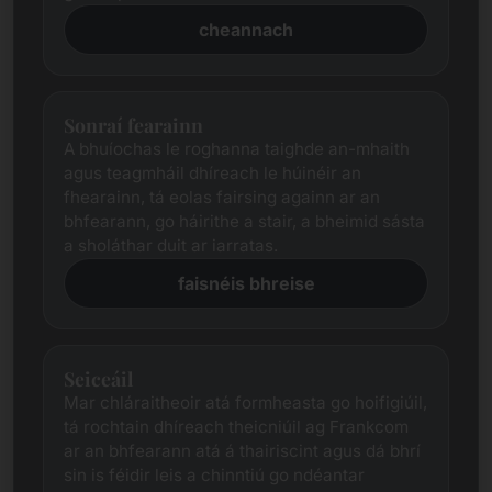
cheannach
Sonraí fearainn
A bhuíochas le roghanna taighde an-mhaith
agus teagmháil dhíreach le húinéir an
fhearainn, tá eolas fairsing againn ar an
bhfearann, go háirithe a stair, a bheimid sásta
a sholáthar duit ar iarratas.
faisnéis bhreise
Seiceáil
Mar chláraitheoir atá formheasta go hoifigiúil,
tá rochtain dhíreach theicniúil ag Frankcom
ar an bhfearann ​​atá á thairiscint agus dá bhrí
sin is féidir leis a chinntiú go ndéantar