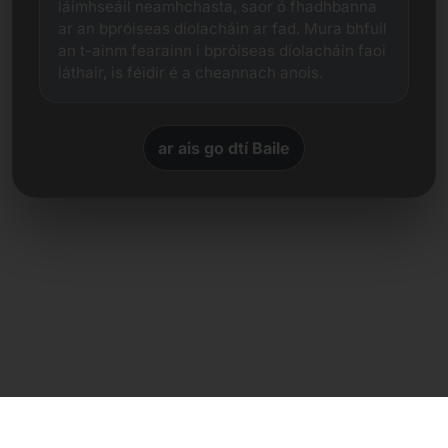
láimhseáil neamhchasta, saor ó fhadhbanna
ar an bpróiseas díolacháin ar fad. Mura bhfuil
an t-ainm fearainn i bpróiseas díolacháin faoi
láthair, is féidir é a cheannach anois.
ar ais go dtí Baile